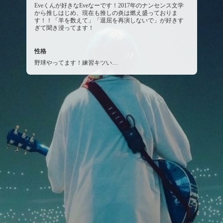
Eveくんが好きなEveなーです！2017年のナンセンス文学
から推しはじめ、現在も推しの炎は燃え盛っておりま
す！！「羊を数えて」「退屈を再演しないで」が好きす
ぎて聞き浸ってます！
性格
野球やってます！練習キツい…