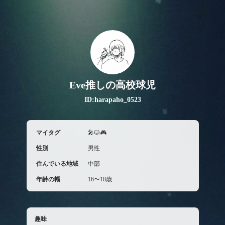
Eve推しの高校球児
ID:harapaho_0523
マイタグ
🎤🐱🎮
性別
男性
住んでいる地域
中部
年齢の幅
16〜18歳
趣味