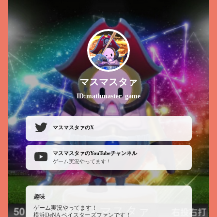
マスマスタァ
ID:mathmaster_game
マスマスタァのX
マスマスタァのYouTubeチャンネル
ゲーム実況やってます！
趣味
ゲーム実況やってます！
横浜DeNA ベイスターズファンです！