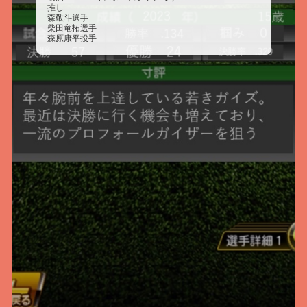
推し
森敬斗選手
柴田竜拓選手
森原康平投手