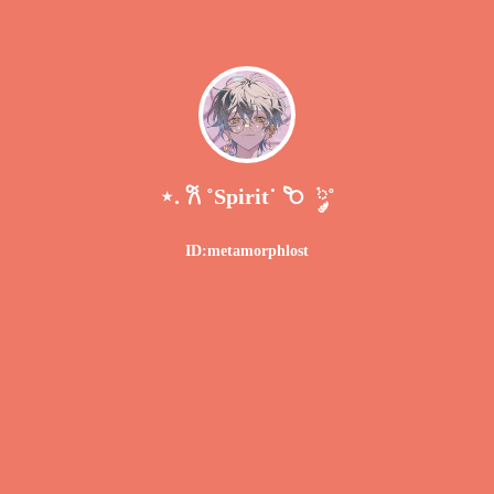
⋆. 𐙚 ˚Spirit˙ 𐂴 ݁ ༘˚
ID:metamorphlost