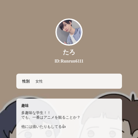
たろ
ID:Runrun6111
性別
女性
趣味
多趣味な学生！！
でも、一番はアニメを観ることか？
他には描いたりもしてる👍