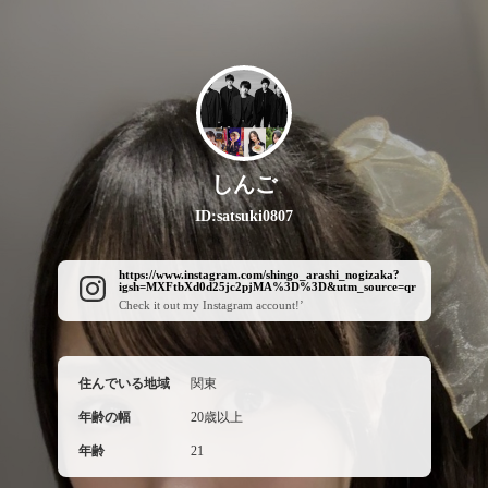
しんご
ID:satsuki0807
https://www.instagram.com/shingo_arashi_nogizaka?
igsh=MXFtbXd0d25jc2pjMA%3D%3D&utm_source=qr
Check it out my Instagram account!’
住んでいる地域
関東
年齢の幅
20歳以上
年齢
21