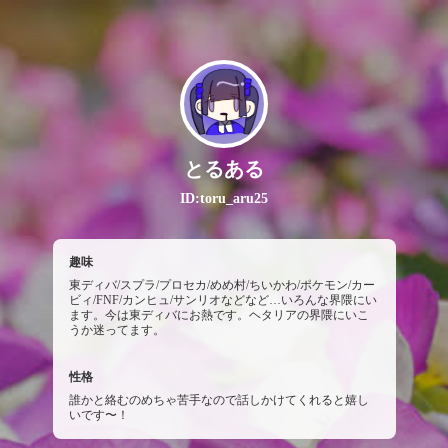
とるある
ID:toru_aru25
趣味
東ディバ/スプラ/プロセカ/めめ村/ちいかわ/ポケモン/カー
ビィ/FNF/カンヒュ/サンリオなどなど…いろんな界隈にい
ます。今は東ディバにお熱です。ヘタリアの界隈にいこ
うか迷ってます。
性格
誰かと絡むのめちゃ苦手なので話しかけてくれると嬉し
いです〜！