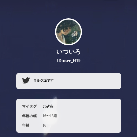
いついろ
ID:user_H19
ラルク垢です
マイタグ
🍌🦖🥋
年齢の幅
16〜18歳
年齢
16